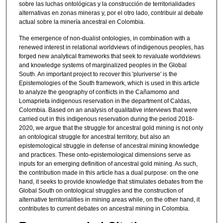
sobre las luchas ontológicas y la construcción de territorialidades
alternativas en zonas mineras y, por el otro lado, contribuir al debate
actual sobre la minería ancestral en Colombia.
The emergence of non-dualist ontologies, in combination with a
renewed interest in relational worldviews of indigenous peoples, has
forged new analytical frameworks that seek to revaluate worldviews
and knowledge systems of marginalized peoples in the Global
South. An important project to recover this 'pluriverse' is the
Epistemologies of the South framework, which is used in this article
to analyze the geography of conflicts in the Cañamomo and
Lomaprieta indigenous reservation in the department of Caldas,
Colombia. Based on an analysis of qualitative interviews that were
carried out in this indigenous reservation during the period 2018-
2020, we argue that the struggle for ancestral gold mining is not only
an ontological struggle for ancestral territory, but also an
epistemological struggle in defense of ancestral mining knowledge
and practices. These onto-epistemological dimensions serve as
inputs for an emerging definition of ancestral gold mining. As such,
the contribution made in this article has a dual purpose: on the one
hand, it seeks to provide knowledge that stimulates debates from the
Global South on ontological struggles and the construction of
alternative territorialities in mining areas while, on the other hand, it
contributes to current debates on ancestral mining in Colombia.