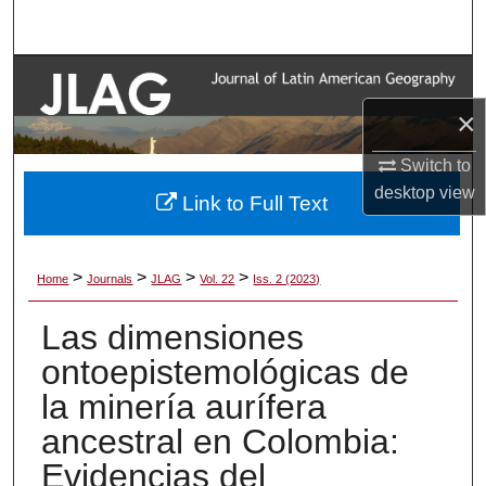
Search
Browse Collections
×
My Account
Switch to
About
desktop
view
Link to Full Text
Digital Commons Network™
>
>
>
>
Home
Journals
JLAG
Vol. 22
Iss. 2 (2023)
Las dimensiones
ontoepistemológicas de
la minería aurífera
ancestral en Colombia:
Evidencias del