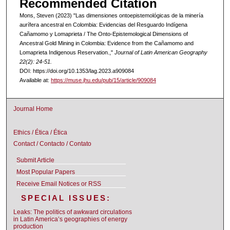
Recommended Citation
Mons, Steven (2023) "Las dimensiones ontoepistemológicas de la minería
aurífera ancestral en Colombia: Evidencias del Resguardo Indígena
Cañamomo y Lomaprieta / The Onto-Epistemological Dimensions of
Ancestral Gold Mining in Colombia: Evidence from the Cañamomo and
Lomaprieta Indigenous Reservation.,"
Journal of Latin American Geography
22(2): 24-51.
DOI: https://doi.org/10.1353/lag.2023.a909084
Available at:
https://muse.jhu.edu/pub/15/article/909084
Journal Home
Ethics / Ética / Ética
Contact / Contacto / Contato
Submit Article
Most Popular Papers
Receive Email Notices or RSS
SPECIAL ISSUES:
Leaks: The politics of awkward circulations
in Latin America’s geographies of energy
production