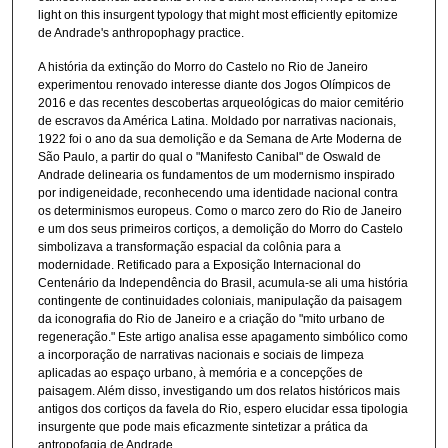
light on this insurgent typology that might most efficiently epitomize
de Andrade's anthropophagy practice.
A história da extinção do Morro do Castelo no Rio de Janeiro
experimentou renovado interesse diante dos Jogos Olímpicos de
2016 e das recentes descobertas arqueológicas do maior cemitério
de escravos da América Latina. Moldado por narrativas nacionais,
1922 foi o ano da sua demolição e da Semana de Arte Moderna de
São Paulo, a partir do qual o "Manifesto Canibal" de Oswald de
Andrade delinearia os fundamentos de um modernismo inspirado
por indigeneidade, reconhecendo uma identidade nacional contra
os determinismos europeus. Como o marco zero do Rio de Janeiro
e um dos seus primeiros cortiços, a demolição do Morro do Castelo
simbolizava a transformação espacial da colônia para a
modernidade. Retificado para a Exposição Internacional do
Centenário da Independência do Brasil, acumula-se ali uma história
contingente de continuidades coloniais, manipulação da paisagem
da iconografia do Rio de Janeiro e a criação do "mito urbano de
regeneração." Este artigo analisa esse apagamento simbólico como
a incorporação de narrativas nacionais e sociais de limpeza
aplicadas ao espaço urbano, à memória e a concepções de
paisagem. Além disso, investigando um dos relatos históricos mais
antigos dos cortiços da favela do Rio, espero elucidar essa tipologia
insurgente que pode mais eficazmente sintetizar a prática da
antropofagia de Andrade.