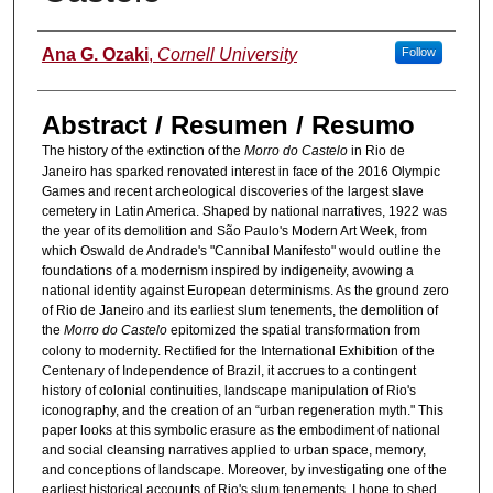
Authors
Ana G. Ozaki
,
Cornell University
Follow
Abstract / Resumen / Resumo
The history of the extinction of the
Morro do Castelo
in Rio de
Janeiro has sparked renovated interest in face of the 2016 Olympic
Games and recent archeological discoveries of the largest slave
cemetery in Latin America. Shaped by national narratives, 1922 was
the year of its demolition and São Paulo's Modern Art Week, from
which Oswald de Andrade's "Cannibal Manifesto" would outline the
foundations of a modernism inspired by indigeneity, avowing a
national identity against European determinisms. As the ground zero
of Rio de Janeiro and its earliest slum tenements, the demolition of
the
Morro do Castelo
epitomized the spatial transformation from
colony to modernity. Rectified for the International Exhibition of the
Centenary of Independence of Brazil, it accrues to a contingent
history of colonial continuities, landscape manipulation of Rio's
iconography, and the creation of an “urban regeneration myth." This
paper looks at this symbolic erasure as the embodiment of national
and social cleansing narratives applied to urban space, memory,
and conceptions of landscape. Moreover, by investigating one of the
earliest historical accounts of Rio's slum tenements, I hope to shed