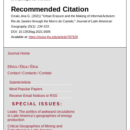
Recommended Citation
Ozaki, Ana G. (2021) "Urban Erasure and the Making of Informal Activism:
Rio de Janeiro through the Morro do Castelo,"
Journal of Latin American
Geography 20(1): 134-153.
DOI: 10.1353/lag.2021.0005
Available at:
https://muse.jhu.edu/article/787929
Journal Home
Ethics / Ética / Ética
Contact / Contacto / Contato
Submit Article
Most Popular Papers
Receive Email Notices or RSS
SPECIAL ISSUES:
Leaks: The politics of awkward circulations
in Latin America’s geographies of energy
production
Critical Geographies of Mining and