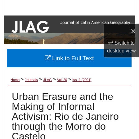
Search
Browse Collections
×
My Account
Switch to
desktop
view
About
Link to Full Text
Digital Commons Network™
>
>
>
>
Home
Journals
JLAG
Vol. 20
Iss. 1 (2021)
Urban Erasure and the
Making of Informal
Activism: Rio de Janeiro
through the Morro do
Castelo