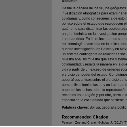
Resumen
Desde la década de los 90, los geógrafos p
investigación etnográfica para examinar e
cotidianas y, como consecuencia de esto, h
político sobre el estado que reproducen el
autónomo para dictaminar las coordenadas 
un giro feminista en la investigación geog
Latinoamérica. En él, reflexionamos sobre
epistemología masculina en la crítica sob
nuestra investigación, en Bolivia y en Méx
un sistema contingente de relaciones soci
Nuestro análisis muestra que este sistema
cotidianidad, y resalta la manera en la q
vida a partir de un exceso de órdenes soc
ejercicio del poder del estado. Concluimo
geográficos críticos sobre el ejercicio del
perspectivas feministas de y en Latinoamér
papel de las luchas sobre la reproducción 
recientes en la región y, por otro, permite
espacial de la cotidianidad que sostiene la 
Palabras claves
: Bolivia, geografía políti
Recommended Citation
Pearson, Zoe and Crane, Nicholas J. (2017) "Th