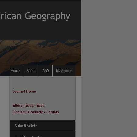
Home
About
FAQ
My Account
Journal Home
Ethics / Ética / Ética
Contact / Contacto / Contato
Submit Article