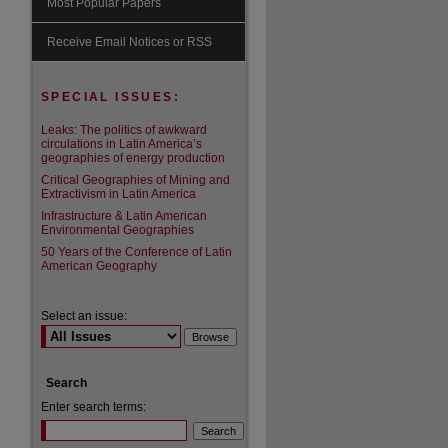
Most Popular Papers
are
Receive Email Notices or RSS
SPECIAL ISSUES:
Leaks: The politics of awkward
circulations in Latin America’s
geographies of energy production
Critical Geographies of Mining and
Extractivism in Latin America
Infrastructure & Latin American
Environmental Geographies
50 Years of the Conference of Latin
American Geography
Select an issue:
Search
Enter search terms: