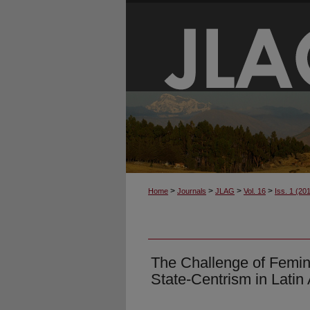
>
>
>
>
Home
Journals
JLAG
Vol. 16
Iss. 1 (20
The Challenge of Femini
State-Centrism in Lati