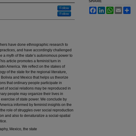
SHARE
Follow
Facebook
LinkedIn
WhatsApp
Email
Sh
Follow
aphers have done ethnographic research to
y practices, and have accordingly challenged
duce a myth of the state’s autonomous power to
This article promotes a feminist turn in
tin America. We reflect on the stakes of
 of the state for the regional literature,
 Bolivia and Mexico that helps us theorize
ions that ordinary people participate in
set of social relations may be reproduced in
nary people may organize their lives in
he exercise of state power. We conclude by
n America informed by feminist insights on the
 the role of struggles over social reproduction
ion and also to denaturalize a social-spatial
tice.
graphy, Mexico, the state