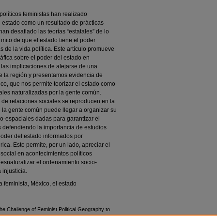
olíticos feministas han realizado
l estado como un resultado de prácticas
an desafiado las teorías “estatales” de lo
 mito de que el estado tiene el poder
de la vida política. Este artículo promueve
ráfica sobre el poder del estado en
 las implicaciones de alejarse de una
re la región y presentamos evidencia de
ico, que nos permite teorizar el estado como
ales naturalizadas por la gente común.
 de relaciones sociales se reproducen en la
ue la gente común puede llegar a organizar su
io-espaciales dadas para garantizar el
s defendiendo la importancia de estudios
 poder del estado informados por
ica. Esto permite, por un lado, apreciar el
social en acontecimientos políticos
 desnaturalizar el ordenamiento socio-
injusticia.
ca feminista, México, el estado
e Challenge of Feminist Political Geography to