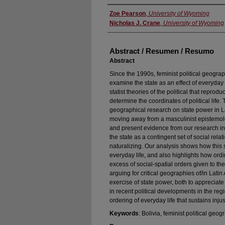
Authors
Zoe Pearson
,
University of Wyoming
Nicholas J. Crane
,
University of Wyoming
Abstract / Resumen / Resumo
Abstract
Since the 1990s, feminist political geogr
examine the state as an effect of everyda
statist theories of the political that repro
determine the coordinates of political life. 
geographical research on state power in La
moving away from a masculinist epistemology
and present evidence from our research in
the state as a contingent set of social relat
naturalizing. Our analysis shows how this 
everyday life, and also highlights how ordi
excess of social-spatial orders given to t
arguing for critical geographies of/in Lati
exercise of state power, both to appreciate
in recent political developments in the reg
ordering of everyday life that sustains injus
Keywords
: Bolivia, feminist political geo