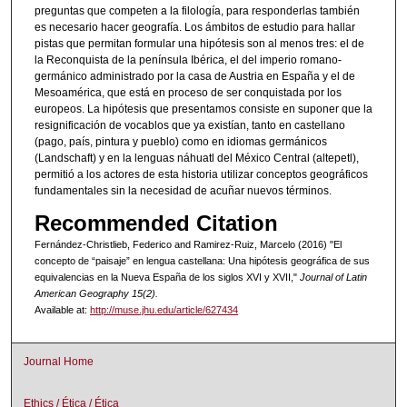
preguntas que competen a la filología, para responderlas también
es necesario hacer geografía. Los ámbitos de estudio para hallar
pistas que permitan formular una hipótesis son al menos tres: el de
la Reconquista de la península Ibérica, el del imperio romano-
germánico administrado por la casa de Austria en España y el de
Mesoamérica, que está en proceso de ser conquistada por los
europeos. La hipótesis que presentamos consiste en suponer que la
resignificación de vocablos que ya existían, tanto en castellano
(pago, país, pintura y pueblo) como en idiomas germánicos
(Landschaft) y en la lenguas náhuatl del México Central (altepetl),
permitió a los actores de esta historia utilizar conceptos geográficos
fundamentales sin la necesidad de acuñar nuevos términos.
Recommended Citation
Fernández-Christlieb, Federico and Ramirez-Ruiz, Marcelo (2016) "El
concepto de “paisaje” en lengua castellana: Una hipótesis geográfica de sus
equivalencias en la Nueva España de los siglos XVI y XVII,"
Journal of Latin
American Geography 15(2).
Available at:
http://muse.jhu.edu/article/627434
Journal Home
Ethics / Ética / Ética