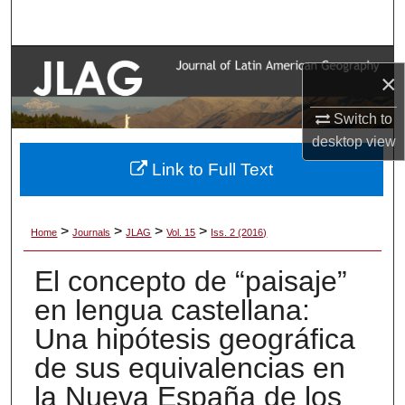
Search
Browse Collections
×
My Account
Switch to
desktop
view
About
Link to Full Text
Digital Commons Network™
>
>
>
>
Home
Journals
JLAG
Vol. 15
Iss. 2 (2016)
El concepto de “paisaje”
en lengua castellana:
Una hipótesis geográfica
de sus equivalencias en
la Nueva España de los