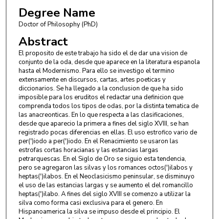
Degree Name
Doctor of Philosophy (PhD)
Abstract
El proposito de este trabajo ha sido el de dar una vision de
conjunto de la oda, desde que aparece en la literatura espanola
hasta el Modernismo. Para ello se investigo el termino
extensamente en discursos, cartas, artes poeticas y
diccionarios. Se ha llegado a la conclusion de que ha sido
imposible para los eruditos el redactar una definicion que
comprenda todos los tipos de odas, por la distinta tematica de
las anacreonticas. En lo que respecta a las clasificaciones,
desde que aparecio la primera a fines del siglo XVIII, se han
registrado pocas diferencias en ellas. El uso estrofico vario de
per(')iodo a per(')iodo. En el Renacimiento se usaron las
estrofas cortas horacianas y las estancias largas
petrarquescas. En el Siglo de Oro se siguio esta tendencia,
pero se agregaron las silvas y los romances octos(')ilabos y
heptas(')ilabos. En el Neoclasicismo peninsular, se disminuyo
el uso de las estancias largas y se aumento el del romancillo
heptas(')ilabo. A fines del siglo XVIII se comenzo a utilizar la
silva como forma casi exclusiva para el genero. En
Hispanoamerica la silva se impuso desde el principio. El