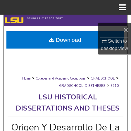
Menu
Home
Search
×
Browse Collections
Download
Switch to
desktop
view
My Account
About
>
>
>
Digital Commons Network™
Home
Colleges and Academic Collections
GRADSCHOOL
>
GRADSCHOOL_DISSTHESES
3610
LSU HISTORICAL
DISSERTATIONS AND THESES
Origen Y Desarrollo De La