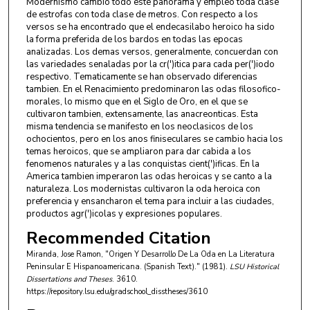
Modernismo cambio todo este panorama y empleo toda clase
de estrofas con toda clase de metros. Con respecto a los
versos se ha encontrado que el endecasilabo heroico ha sido
la forma preferida de los bardos en todas las epocas
analizadas. Los demas versos, generalmente, concuerdan con
las variedades senaladas por la cr(')itica para cada per(')iodo
respectivo. Tematicamente se han observado diferencias
tambien. En el Renacimiento predominaron las odas filosofico-
morales, lo mismo que en el Siglo de Oro, en el que se
cultivaron tambien, extensamente, las anacreonticas. Esta
misma tendencia se manifesto en los neoclasicos de los
ochocientos, pero en los anos finiseculares se cambio hacia los
temas heroicos, que se ampliaron para dar cabida a los
fenomenos naturales y a las conquistas cient(')ificas. En la
America tambien imperaron las odas heroicas y se canto a la
naturaleza. Los modernistas cultivaron la oda heroica con
preferencia y ensancharon el tema para incluir a las ciudades,
productos agr(')icolas y expresiones populares.
Recommended Citation
Miranda, Jose Ramon, "Origen Y Desarrollo De La Oda en La Literatura
Peninsular E Hispanoamericana. (Spanish Text)." (1981).
LSU Historical
Dissertations and Theses
. 3610.
https://repository.lsu.edu/gradschool_disstheses/3610