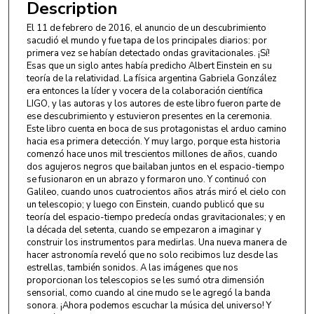
Description
El 11 de febrero de 2016, el anuncio de un descubrimiento
sacudió el mundo y fue tapa de los principales diarios: por
primera vez se habían detectado ondas gravitacionales. ¡Sí!
Esas que un siglo antes había predicho Albert Einstein en su
teoría de la relatividad. La física argentina Gabriela González
era entonces la líder y vocera de la colaboración científica
LIGO, y las autoras y los autores de este libro fueron parte de
ese descubrimiento y estuvieron presentes en la ceremonia.
Este libro cuenta en boca de sus protagonistas el arduo camino
hacia esa primera detección. Y muy largo, porque esta historia
comenzó hace unos mil trescientos millones de años, cuando
dos agujeros negros que bailaban juntos en el espacio-tiempo
se fusionaron en un abrazo y formaron uno. Y continuó con
Galileo, cuando unos cuatrocientos años atrás miró el cielo con
un telescopio; y luego con Einstein, cuando publicó que su
teoría del espacio-tiempo predecía ondas gravitacionales; y en
la década del setenta, cuando se empezaron a imaginar y
construir los instrumentos para medirlas. Una nueva manera de
hacer astronomía reveló que no solo recibimos luz desde las
estrellas, también sonidos. A las imágenes que nos
proporcionan los telescopios se les sumó otra dimensión
sensorial, como cuando al cine mudo se le agregó la banda
sonora. ¡Ahora podemos escuchar la música del universo! Y